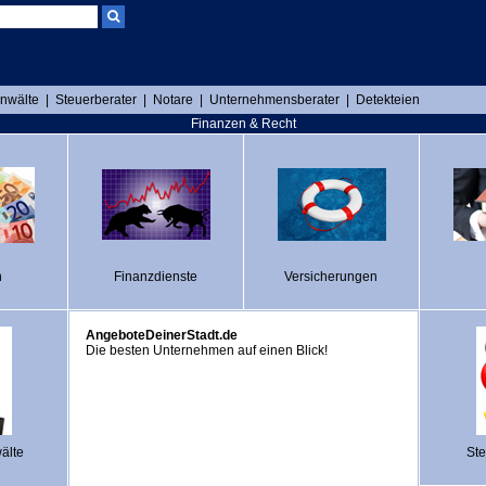
nwälte
|
Steuerberater
|
Notare
|
Unternehmensberater
|
Detekteien
Finanzen & Recht
n
Finanzdienste
Versicherungen
AngeboteDeinerStadt.de
Die besten Unternehmen auf einen Blick!
älte
Ste