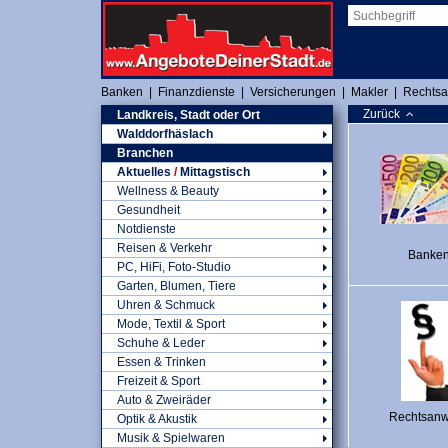
Banken
|
Finanzdienste
|
Versicherungen
|
Makler
|
Rechtsa
Zurück
Landkreis, Stadt oder Ort
Walddorfhäslach
Branchen
Aktuelles
/
Mittagstisch
Wellness & Beauty
Gesundheit
Notdienste
Reisen & Verkehr
Banke
PC, HiFi, Foto-Studio
Garten, Blumen, Tiere
Uhren & Schmuck
Mode, Textil & Sport
Schuhe & Leder
Essen & Trinken
Freizeit & Sport
Auto & Zweiräder
Rechtsanw
Optik & Akustik
Musik & Spielwaren