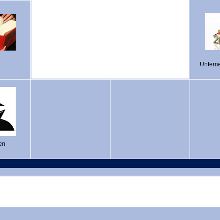
Untern
en