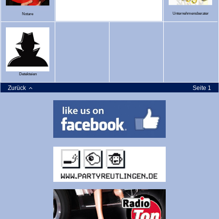
Unternehmensberater
Notare
Detekteien
Zurück
Seite 1