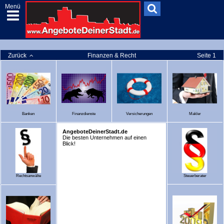
Menü
Zurück
Finanzen & Recht
Seite 1
Banken
Finanzdienste
Versicherungen
Makler
AngeboteDeinerStadt.de
Die besten Unternehmen auf einen
Blick!
Rechtsanwälte
Steuerberater