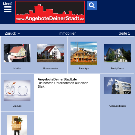
Menü
Zurück
Immobilien
Seite 1
Makler
Hausverwalter
Bauträger
Fertighäuser
AngeboteDeinerStadt.de
Die besten Unternehmen auf einen
Blick!
Umzüge
Gebäudedienste