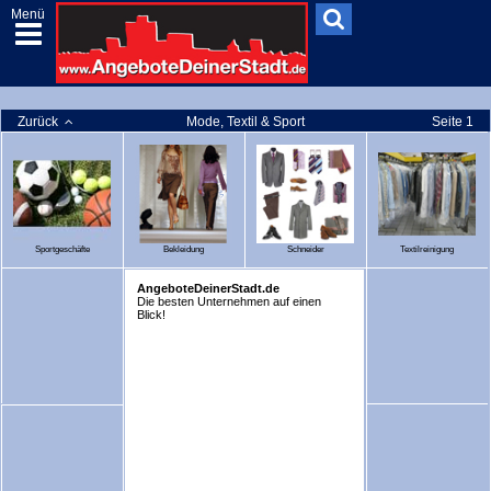
Menü
Zurück
Mode, Textil & Sport
Seite 1
Sportgeschäfte
Bekleidung
Schneider
Textilreinigung
AngeboteDeinerStadt.de
Die besten Unternehmen auf einen
Blick!