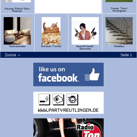
Fenster, Türen /
Heizung / Elektrik Solar /
Wintergärten
Photovolt.
Raumausstatter
Schreiner / Tischler
Baustoff-Handel /
Metallbau
Baumärkte
Zurück
Seite 1