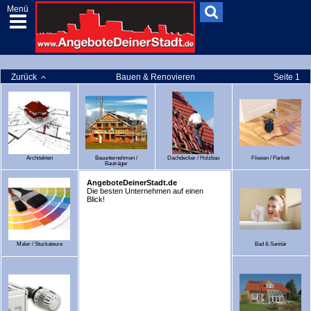
Menü
Zurück
Bauen & Renovieren
Seite 1
Architekten
Bauunternehmen /
Dachdecker / Holzbau
Fliesen / Parkett
Bauträger
AngeboteDeinerStadt.de
Die besten Unternehmen auf einen
Blick!
Maler / Stuckateure
Bad & Sanitär