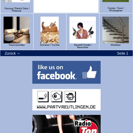
Fenster, Türen /
Heizung / Elektrik Solar /
Wintergärten
Photovolt.
Raumausstatter
Schreiner / Tischler
Baustoff-Handel /
Metallbau
Baumärkte
Zurück
Seite 1