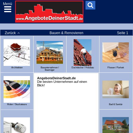
Menü
Zurück
Bauen & Renovieren
Seite 1
Architekten
Bauunternehmen /
Dachdecker / Holzbau
Fliesen / Parkett
Bauträger
AngeboteDeinerStadt.de
Die besten Unternehmen auf einen
Blick!
Maler / Stuckateure
Bad & Sanitär