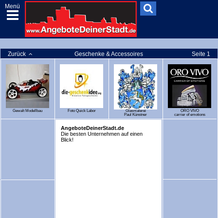
Menü
Zurück
Geschenke & Accessoires
Seite 1
Gewalt Modellbau
Foto Quick Labor
Glasmalerei
ORO VIVO
Paul Künstner
carrier of emotions
AngeboteDeinerStadt.de
Die besten Unternehmen auf einen
Blick!