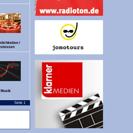
lichkeiten /
estessen
Musik
Seite 1