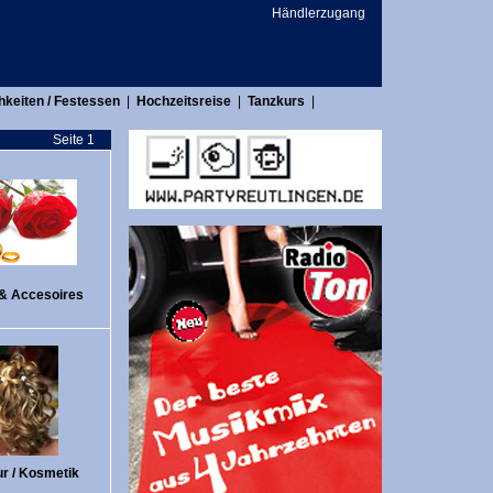
Händlerzugang
keiten / Festessen
|
Hochzeitsreise
|
Tanzkurs
|
Seite 1
 & Accesoires
ur / Kosmetik