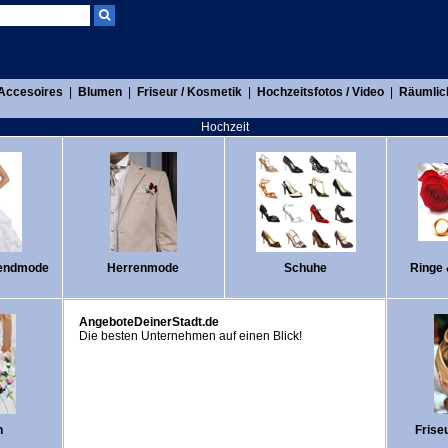
Accesoires
|
Blumen
|
Friseur / Kosmetik
|
Hochzeitsfotos / Video
|
Räumlich
Hochzeit
endmode
Herrenmode
Schuhe
Ringe
AngeboteDeinerStadt.de
Die besten Unternehmen auf einen Blick!
n
Frise