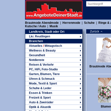
Brautmode Abendmode
|
Herrenmode
|
Schuhe
|
Ringe & 
Kutsche / Auto
|
Musik
Zurück
Landkreis, Stadt oder Ort
Lkr. Reutlingen
Branchen
Aktuelles
/
Mittagstisch
Wellness & Beauty
Gesundheit
Notdienste
Reisen & Verkehr
Brautmode Ab
PC, HiFi, Foto-Studio
Garten, Blumen, Tiere
Uhren & Schmuck
Mode, Textil & Sport
Schuhe & Leder
Essen & Trinken
Freizeit & Sport
Auto & Zweiräder
Blume
Optik & Akustik