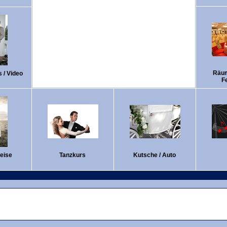
Räum
 / Video
F
eise
Tanzkurs
Kutsche / Auto