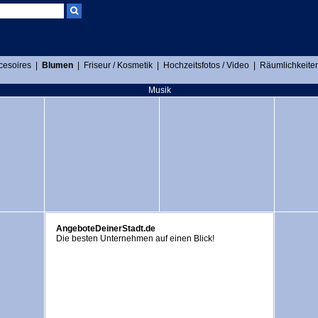
cesoires
|
Blumen
|
Friseur / Kosmetik
|
Hochzeitsfotos / Video
|
Räumlichkeiten
Musik
AngeboteDeinerStadt.de
Die besten Unternehmen auf einen Blick!