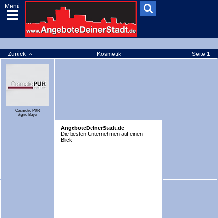
Menü
Zurück
Kosmetik
Seite 1
Cosmetic PUR
Sigrid Bayer
AngeboteDeinerStadt.de
Die besten Unternehmen auf einen
Blick!