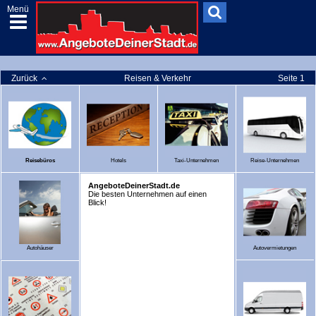
Menü
Zurück
Reisen & Verkehr
Seite 1
Reisebüros
Hotels
Taxi-Unternehmen
Reise-Unternehmen
AngeboteDeinerStadt.de
Die besten Unternehmen auf einen
Blick!
Autohäuser
Autovermietungen