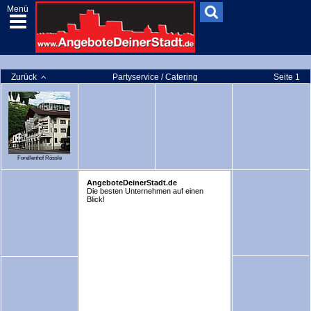
Menü
Zurück
Partyservice / Catering
Seite 1
Forellenhof Rössle
AngeboteDeinerStadt.de
Die besten Unternehmen auf einen
Blick!