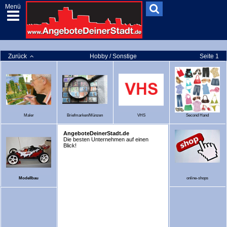
Menü
Zurück
Hobby / Sonstige
Seite 1
Maler
Briefmarken/Münzen
VHS
Second Hand
AngeboteDeinerStadt.de
Die besten Unternehmen auf einen
Blick!
Modellbau
online-shops