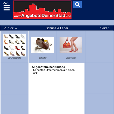
Menü
Zurück
Schuhe & Leder
Seite 1
Schuhgeschäfte
Schuster
Lederwaren
AngeboteDeinerStadt.de
Die besten Unternehmen auf einen
Blick!